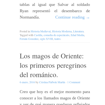
tablas al igual que Salvar al soldado
Ryan representó el desembarco de
Normandía.
Continue reading
→
Posted in
Historia Medieval
,
Historia Moderna
,
Literatura
.
Tagged with
Castilla
,
comedia de espectáculo
,
Edad Media
,
Fernán González
,
siglo XVIII
,
teatro
.
Los magos de Oriente:
los primeros peregrinos
del románico.
6 enero, 2016
by
Cristina Párbole Martín
·
1 Comment
Creo que hoy es el mejor momento para
conocer a los llamados magos de Oriente
y ver de qué manera quedaron reflejados