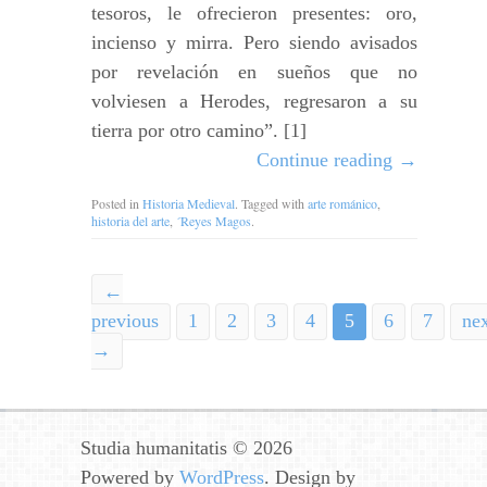
tesoros, le ofrecieron presentes: oro,
incienso y mirra. Pero siendo avisados
por revelación en sueños que no
volviesen a Herodes, regresaron a su
tierra por otro camino”. [1]
Continue reading
→
Posted in
Historia Medieval
. Tagged with
arte románico
,
historia del arte
,
´Reyes Magos
.
←
previous
1
2
3
4
5
6
7
ne
→
Studia humanitatis © 2026
Powered by
WordPress
. Design by