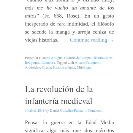
más me he vuelto un amante de los
mitos
” (Fr. 668, Rose). En un gesto
inesperado de rara intimidad, el filósofo
se sacude la manga y arroja ceniza de
viejas historias.
Continue reading
→
Posted in
Historia Antigua
,
Historia de Europa
,
Historia de las
Religiones
,
Literatura
. Tagged with
Álvaro Cunqueiro
,
Aristóteles
,
Grecia
,
Historia antigua
,
Mitología
.
La revolución de la
infantería medieval
10 abril, 2018
by
Daniel González Palma
·
1 Comment
Pensar la guerra en la Edad Media
significa algo más que dos ejércitos