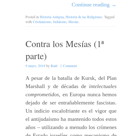
Continue reading
→
Posted in
Historia Antigua
,
Historia de las Religiones
. Tagged
with
Cristianismo
,
Judaísmo
,
Mesías
.
Contra los Mesías (1ª
parte)
9 mayo, 2018
by
Raúl
·
1 Comment
A pesar de la batalla de Kursk, del Plan
Marshall y de décadas de
intelectuales
comprometidos
, en Europa nunca hemos
dejado de ser entrañablemente fascistas.
Un indicio escalofriante es el vigor que
el antijudaísmo ha mantenido todos estos
años – utilizando a menudo los crímenes
de Estado israelíes como mecanismo de