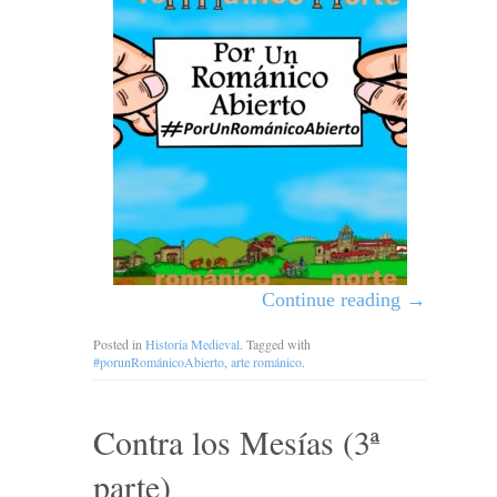
Continue reading
→
Posted in
Historia Medieval
. Tagged with
#porunRománicoAbierto
,
arte románico
.
Contra los Mesías (3ª
parte)