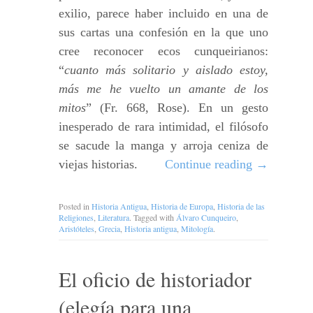
exilio, parece haber incluido en una de
sus cartas una confesión en la que uno
cree reconocer ecos cunqueirianos:
“
cuanto más solitario y aislado estoy,
más me he vuelto un amante de los
mitos
” (Fr. 668, Rose). En un gesto
inesperado de rara intimidad, el filósofo
se sacude la manga y arroja ceniza de
viejas historias.
Continue reading
→
Posted in
Historia Antigua
,
Historia de Europa
,
Historia de las
Religiones
,
Literatura
. Tagged with
Álvaro Cunqueiro
,
Aristóteles
,
Grecia
,
Historia antigua
,
Mitología
.
El oficio de historiador
(elegía para una