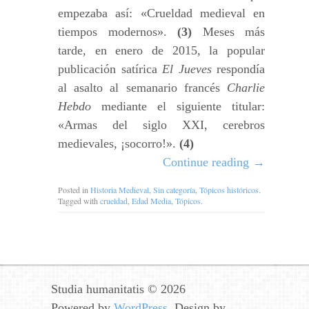
empezaba así: «Crueldad medieval en
tiempos modernos».
(3)
Meses más
tarde, en enero de 2015, la popular
publicación satírica
El Jueves
respondía
al asalto al semanario francés
Charlie
Hebdo
mediante el siguiente titular:
«Armas del siglo XXI, cerebros
medievales, ¡socorro!».
(4)
Continue reading
→
Posted in
Historia Medieval
,
Sin categoría
,
Tópicos históricos
.
Tagged with
crueldad
,
Edad Media
,
Tópicos
.
Studia humanitatis © 2026
Powered by
WordPress
. Design by