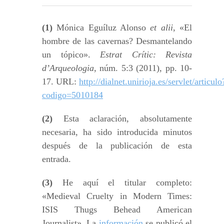
(1)
Mónica Eguíluz Alonso
et alii
, «El
hombre de las cavernas? Desmantelando
un tópico».
Estrat Crític: Revista
d’Arqueologia
, núm. 5:3 (2011), pp. 10-
17. URL:
http://dialnet.unirioja.es/servlet/articulo
codigo=5010184
(2)
Esta aclaración, absolutamente
necesaria, ha sido introducida minutos
después de la publicación de esta
entrada.
(3)
He aquí el titular completo:
«Medieval Cruelty in Modern Times:
ISIS Thugs Behead American
Journalist». La
información
se publicó el