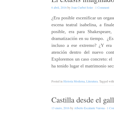
6 abril, 2016
by
Joan Curbet Soler
·
1 Comment
¿Era posible escenificar un org
escena teatral isabelina, a fin
posible, era para Shakespeare,
dramatización en su tiempo. ¿Es
incluso a ese extremo? ¿Y era 
atención dentro del nuevo con
Exploremos un caso concreto: el
ha tenido lugar el matrimonio s
Posted in
Historia Moderna
,
Literatura
. Tagged wit
Castilla desde el gal
13 enero, 2016
by
Alberto Escalante Varona
·
1 Co