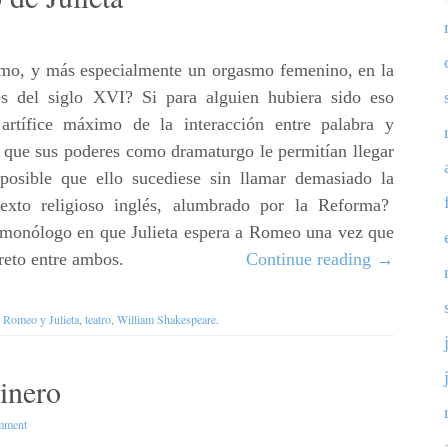
asmo, y más especialmente un orgasmo femenino, en la
ales del siglo XVI? Si para alguien hubiera sido eso
 artífice máximo de la interacción entre palabra y
 que sus poderes como dramaturgo le permitían llegar
posible que ello sucediese sin llamar demasiado la
texto religioso inglés, alumbrado por la Reforma?
 monólogo en que Julieta espera a Romeo una vez que
ecreto entre ambos.
Continue reading
→
h
Romeo y Julieta
,
teatro
,
William Shakespeare
.
linero
mment