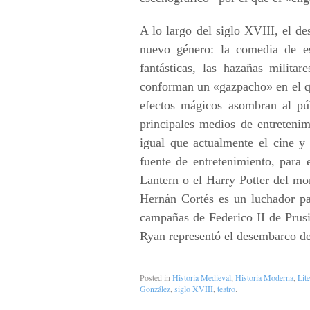
A lo largo del siglo XVIII, el des
nuevo género: la comedia de esp
fantásticas, las hazañas militar
conforman un «gazpacho» en el qu
efectos mágicos asombran al pú
principales medios de entretenim
igual que actualmente el cine y l
fuente de entretenimiento, para
Lantern o el Harry Potter del m
Hernán Cortés es un luchador pa
campañas de Federico II de Prusia
Ryan representó el desembarco d
Posted in
Historia Medieval
,
Historia Moderna
,
Lite
González
,
siglo XVIII
,
teatro
.