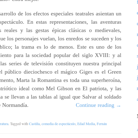
arrollo de los efectos especiales teatrales asientan un
ectáculo. En estas representaciones, las aventuras
es reales y las gestas épicas clásicas o medievales,
e los personajes vuelan, los enredos se suceden y los
blico; la trama es lo de menos. Este es uno de los
iento para la sociedad popular del siglo XVIII: y al
as series de televisión constituyen nuestra principal
 el público dieciochesco el mágico Giges es el Green
omento, Marta la Romantina es toda una superheroína,
triótico ideal como Mel Gibson en El patriota, y las
 se llevan a las tablas al igual que Salvar al soldado
e Normandía.
Continue reading
→
ratura
. Tagged with
Castilla
,
comedia de espectáculo
,
Edad Media
,
Fernán