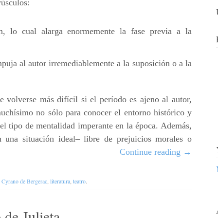
úsculos:
, lo cual alarga enormemente la fase previa a la
puja al autor irremediablemente a la suposición o a la
 volverse más difícil si el período es ajeno al autor,
muchísimo no sólo para conocer el entorno histórico y
 el tipo de mentalidad imperante en la época. Además,
n una situación ideal– libre de prejuicios morales o
Continue reading
→
h
Cyrano de Bergerac
,
literatura
,
teatro
.
 de Julieta