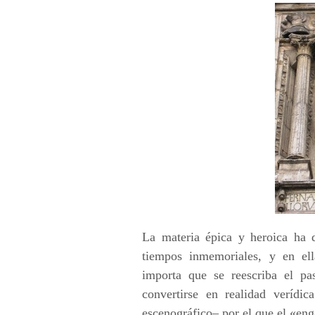
La materia épica y heroica ha 
tiempos inmemoriales, y en el
importa que se reescriba el pa
convertirse en realidad verídic
escenográfico– por el que el «eng