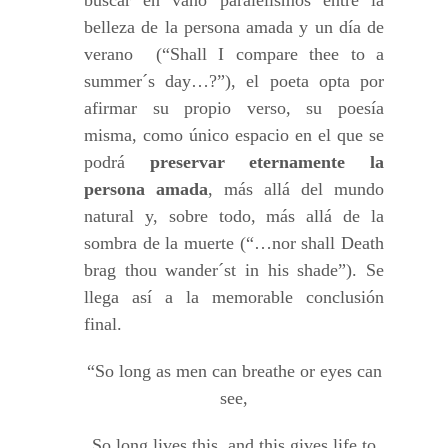
buscar en vano paralelismos entre la
belleza de la persona amada y un día de
verano (“Shall I compare thee to a
summer´s day…?”), el poeta opta por
afirmar su propio verso, su poesía
misma, como único espacio en el que se
podrá
preservar eternamente la
persona amada
, más allá del mundo
natural y, sobre todo, más allá de la
sombra de la muerte (“…nor shall Death
brag thou wander´st in his shade”). Se
llega así a la memorable conclusión
final.
“So long as men can breathe or eyes can
see,
So long lives this, and this gives life to