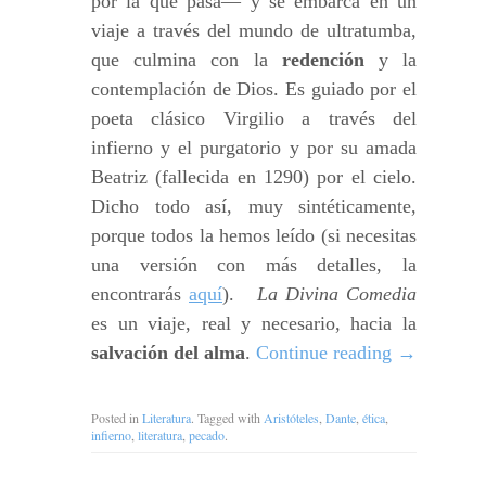
por la que pasa— y se embarca en un
viaje a través del mundo de ultratumba,
que culmina con la
redención
y la
contemplación de Dios. Es guiado por el
poeta clásico Virgilio a través del
infierno y el purgatorio y por su amada
Beatriz (fallecida en 1290) por el cielo.
Dicho todo así, muy sintéticamente,
porque todos la hemos leído (si necesitas
una versión con más detalles, la
encontrarás
aquí
).
La Divina Comedia
es un viaje, real y necesario, hacia la
salvación del alma
.
Continue reading
→
Posted in
Literatura
. Tagged with
Aristóteles
,
Dante
,
ética
,
infierno
,
literatura
,
pecado
.