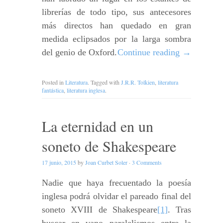
librerías de todo tipo, sus antecesores
más directos han quedado en gran
medida eclipsados por la larga sombra
del genio de Oxford.
Continue reading
→
Posted in
Literatura
. Tagged with
J.R.R. Tolkien
,
literatura
fantástica
,
literatura inglesa
.
La eternidad en un
soneto de Shakespeare
17 junio, 2015
by
Joan Curbet Soler
·
3 Comments
Nadie que haya frecuentado la poesía
inglesa podrá olvidar el pareado final del
soneto XVIII de Shakespeare
[1]
. Tras