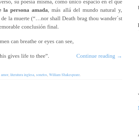
 verso, su poesía misma, como único espacio en el que
e la persona amada
, más allá del mundo natural y,
a de la muerte (“…nor shall Death brag thou wander´st
memorable conclusión final.
men can breathe or eyes can see,
this gives life to thee”.
Continue reading
→
h
amor
,
literatura inglesa
,
sonetos
,
William Shakespeare
.