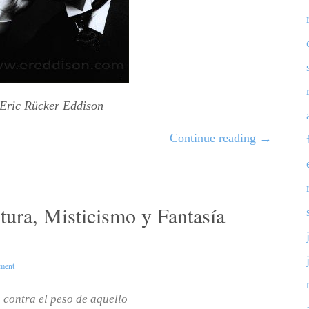
Eric Rücker Eddison
Continue reading
→
ura, Misticismo y Fantasía
ment
 contra el peso de aquello