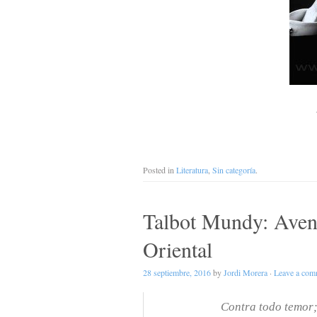
Posted in
Literatura
,
Sin categoría
.
Talbot Mundy: Avent
Oriental
28 septiembre, 2016
by
Jordi Morera
·
Leave a com
Contra todo temor;