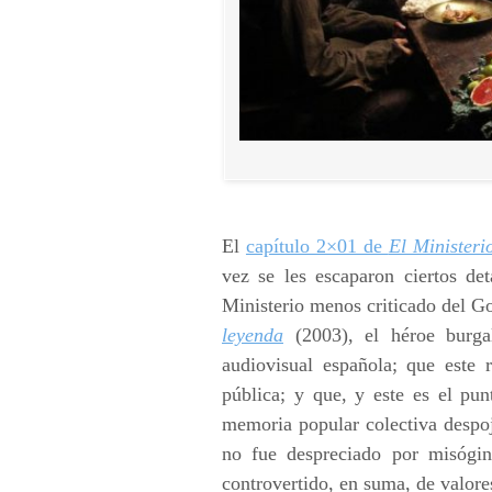
El
capítulo 2×01 de
El Ministeri
vez se les escaparon ciertos de
Ministerio menos criticado del G
leyenda
(2003), el héroe burgal
audiovisual española; que este 
pública; y que, y este es el pu
memoria popular colectiva despo
no fue despreciado por misógino,
controvertido, en suma, de valore