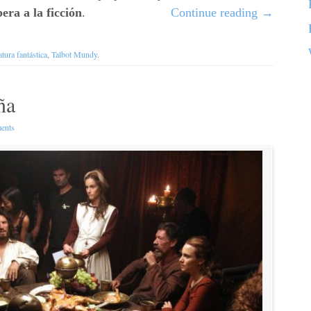
era a la ficción
.
Continue reading
→
ratura fantástica
,
Talbot Mundy
.
ña
ents