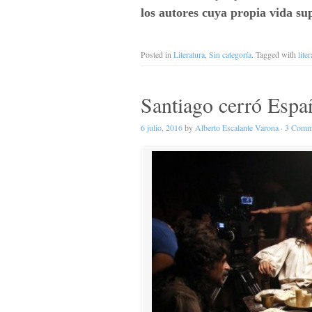
los autores cuya propia vida sup
Posted in
Literatura
,
Sin categoría
. Tagged with
lite
Santiago cerró Espa
6 julio, 2016
by
Alberto Escalante Varona
·
3 Comm