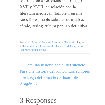
teatro heroico castellano de los siglos
XVII y XVIII, en relación con la
literatura medieval. También, en mis
ratos libres, hablo sobre cine, música,
cómic, series; cultura pop, en definitiva.
Posted in
Historia Medieval
,
Literatura
,
Televisión
. Tagged
with
Castilla
,
cine histórico
,
el cid
,
épica castellana
,
Fernán
González
,
nacionalismo
.
←
Para una historia social del silencio
Para una historia del rumor: Los rumores
a lo largo del reinado de Juan I de
Aragón
→
3 Responses