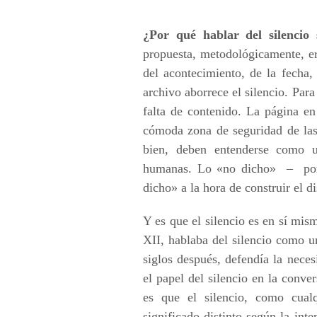
¿Por qué hablar del silencio s
propuesta, metodológicamente, era
del acontecimiento, de la fecha, 
archivo aborrece el silencio. Para 
falta de contenido. La página en 
cómoda zona de seguridad de las 
bien, deben entenderse como u
humanas. Lo «no dicho» – por 
dicho» a la hora de construir el d
Y es que el silencio es en sí mis
XII, hablaba del silencio como 
siglos después, defendía la nece
el papel del silencio en la conve
es que el silencio, como cual
significado distinto según la int