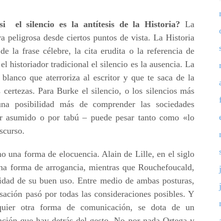
i el silencio es la antítesis de la Historia?
La
 peligrosa desde ciertos puntos de vista. La Historia
de la frase célebre, la cita erudita o la referencia de
el historiador tradicional el silencio es la ausencia. La
blanco que aterroriza al escritor y que te saca de la
certezas. Para Burke el silencio, o los silencios más
na posibilidad más de comprender las sociedades
asumido o por tabú – puede pesar tanto como «lo
iscurso.
mo una forma de elocuencia. Alain de Lille, en el siglo
una forma de arrogancia, mientras que Rouchefoucald,
sidad de su buen uso. Entre medio de ambas posturas,
rsación pasó por todas las consideraciones posibles. Y
quier otra forma de comunicación, se dota de un
ención que hay detrás del gesto. No por nada Ortega y