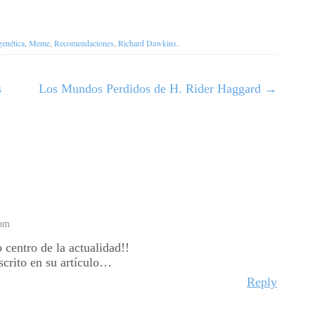
genética
,
Meme
,
Recomendaciones
,
Richard Dawkins
.
s
Los Mundos Perdidos de H. Rider Haggard
→
 pm
 centro de la actualidad!!
scrito en su artículo…
Reply