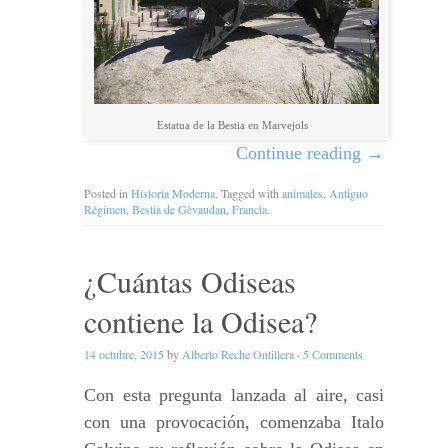
Estatua de la Bestia en Marvejols
Continue reading
→
Posted in
Historia Moderna
. Tagged with
animales
,
Antiguo
Régimen
,
Bestia de Gèvaudan
,
Francia
.
¿Cuántas Odiseas
contiene la Odisea?
14 octubre, 2015
by
Alberto Reche Ontillera
·
5 Comments
Con esta pregunta lanzada al aire, casi
con una provocación, comenzaba Italo