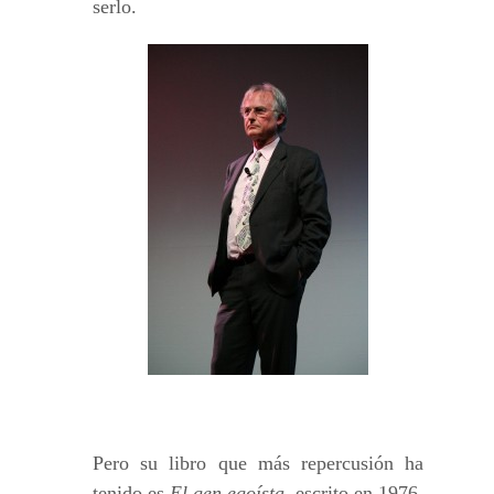
serlo.
Pero su libro que más repercusión ha
tenido es
El gen egoísta,
escrito en 1976,