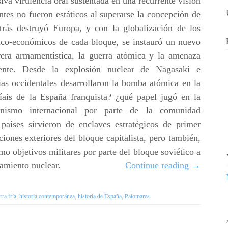
a virulencia oral sustentada en una recurrente visión
entes no fueron estáticos al superarse la concepción de
atrás destruyó Europa, y con la globalización de los
ítico-económicos de cada bloque, se instauró un nuevo
rrera armamentística, la guerra atómica y la amenaza
nente. Desde la explosión nuclear de Nagasaki e
as occidentales desarrollaron la bomba atómica en la
íais de la España franquista? ¿qué papel jugó en la
onismo internacional por parte de la comunidad
países sirvieron de enclaves estratégicos de primer
ciones exteriores del bloque capitalista, pero también,
mo objetivos militares por parte del bloque soviético a
amiento nuclear.
Continue reading
→
rra fría
,
historia contemporánea
,
historia de España
,
Palomares
.