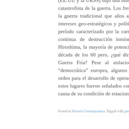
(EE.UU y la URSS) bajo una masiv
catastrofista de la guerra. Los fr
la guerra tradicional que años 
intereses geo-estratégicos y pol
período caracterizado por la ca
continua de destrucción inmi
Hiroshima, la mayoría de potenci
década de los 60 pero, ¿qué dir
Guerra Fría? Pese al aislaci
“democrática” europea, algunos 
orden para el desarrollo de opera
estos lugares fueron señalados co
causa de su condición de estacion
Posted in
Historia Contemporánea
. Tagged with
gue