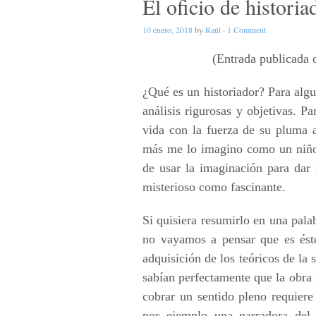
El oficio de histori
10 enero, 2018
by
Raúl
·
1 Comment
(Entrada publicada 
¿Qué es un historiador? Para algu
análisis rigurosas y objetivas. Pa
vida con la fuerza de su pluma 
más me lo imagino como un niño q
de usar la imaginación para dar 
misterioso como fascinante.
Si quisiera resumirlo en una palab
no vayamos a pensar que es ést
adquisición de los teóricos de la
sabían perfectamente que la obra l
cobrar un sentido pleno requiere 
por ejemplo una narradora del