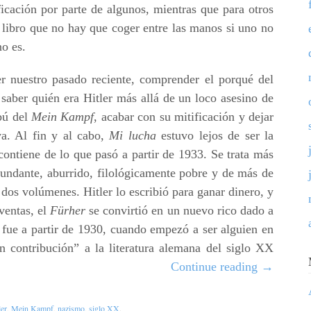
ficación por parte de algunos, mientras que para otros
 libro que no hay que coger entre las manos si uno no
no es.
r nuestro pasado reciente, comprender el porqué del
saber quién era Hitler más allá de un loco asesino de
bú del
Mein Kampf
, acabar con su mitificación y dejar
a. Al fin y al cabo,
Mi lucha
estuvo lejos de ser la
ontiene de lo que pasó a partir de 1933. Se trata más
undante, aburrido, filológicamente pobre y de más de
 dos volúmenes. Hitler lo escribió para ganar dinero, y
ventas, el
Fürher
se convirtió en un nuevo rico dado a
o fue a partir de 1930, cuando empezó a ser alguien en
n contribución” a la literatura alemana del siglo XX
Continue reading
→
ler
,
Mein Kampf
,
nazismo
,
siglo XX
.