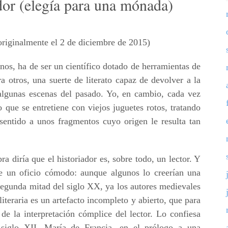
ador (elegía para una mónada)
originalmente el 2 de diciembre de 2015)
nos, ha de ser un científico dotado de herramientas de
ra otros, una suerte de literato capaz de devolver a la
algunas escenas del pasado. Yo, en cambio, cada vez
ue se entretiene con viejos juguetes rotos, tratando
sentido a unos fragmentos cuyo origen le resulta tan
ra diría que el historiador es, sobre todo, un lector. Y
e un oficio cómodo: aunque algunos lo creerían una
 segunda mitad del siglo XX, ya los autores medievales
iteraria es un artefacto incompleto y abierto, que para
de la interpretación cómplice del lector. Lo confiesa
 siglo XII, María de Francia, en el prólogo a una