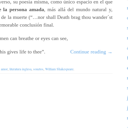
 verso, su poesía misma, como único espacio en el que
e la persona amada
, más allá del mundo natural y,
a de la muerte (“…nor shall Death brag thou wander´st
memorable conclusión final.
men can breathe or eyes can see,
this gives life to thee”.
Continue reading
→
h
amor
,
literatura inglesa
,
sonetos
,
William Shakespeare
.