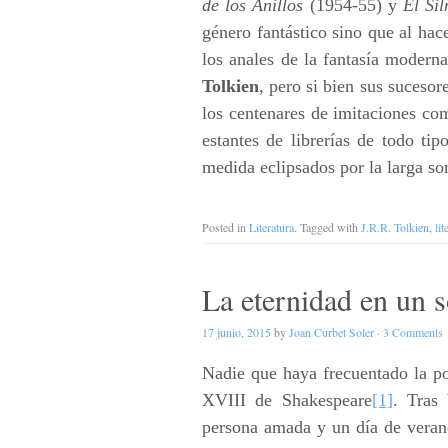
de los Anillos
(1954-55) y
El Sil
género fantástico sino que al hac
los anales de la fantasía modern
Tolkien
, pero si bien sus sucesor
los centenares de imitaciones com
estantes de librerías de todo ti
medida eclipsados por la larga s
Posted in
Literatura
. Tagged with
J.R.R. Tolkien
,
lit
La eternidad en un 
17 junio, 2015
by
Joan Curbet Soler
·
3 Comments
Nadie que haya frecuentado la poe
XVIII de Shakespeare
[1]
. Tras 
persona amada y un día de veran