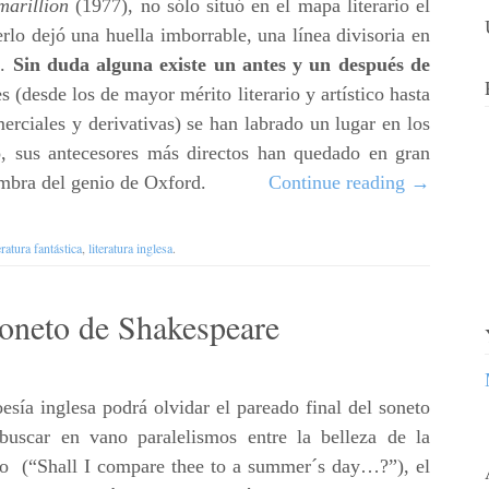
marillion
(1977), no sólo situó en el mapa literario el
erlo dejó una huella imborrable, una línea divisoria en
a.
Sin duda alguna existe un antes y un después de
es (desde los de mayor mérito literario y artístico hasta
erciales y derivativas) se han labrado un lugar en los
po, sus antecesores más directos han quedado en gran
ombra del genio de Oxford.
Continue reading
→
eratura fantástica
,
literatura inglesa
.
soneto de Shakespeare
sía inglesa podrá olvidar el pareado final del soneto
buscar en vano paralelismos entre la belleza de la
o (“Shall I compare thee to a summer´s day…?”), el