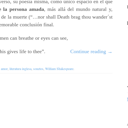
 verso, su poesía misma, como único espacio en el que
e la persona amada
, más allá del mundo natural y,
a de la muerte (“…nor shall Death brag thou wander´st
memorable conclusión final.
men can breathe or eyes can see,
this gives life to thee”.
Continue reading
→
h
amor
,
literatura inglesa
,
sonetos
,
William Shakespeare
.