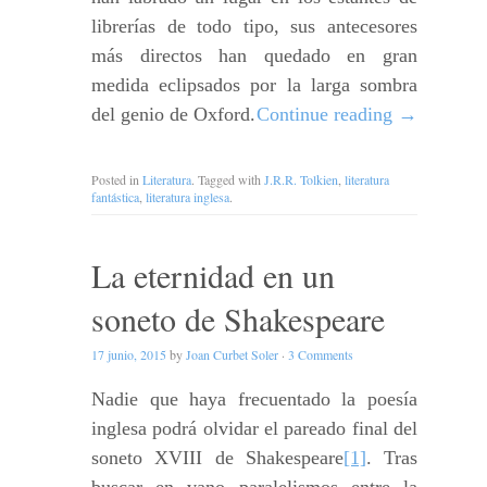
librerías de todo tipo, sus antecesores
más directos han quedado en gran
medida eclipsados por la larga sombra
del genio de Oxford.
Continue reading
→
Posted in
Literatura
. Tagged with
J.R.R. Tolkien
,
literatura
fantástica
,
literatura inglesa
.
La eternidad en un
soneto de Shakespeare
17 junio, 2015
by
Joan Curbet Soler
·
3 Comments
Nadie que haya frecuentado la poesía
inglesa podrá olvidar el pareado final del
soneto XVIII de Shakespeare
[1]
. Tras