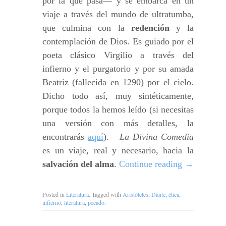
por la que pasa— y se embarca en un
viaje a través del mundo de ultratumba,
que culmina con la
redención
y la
contemplación de Dios. Es guiado por el
poeta clásico Virgilio a través del
infierno y el purgatorio y por su amada
Beatriz (fallecida en 1290) por el cielo.
Dicho todo así, muy sintéticamente,
porque todos la hemos leído (si necesitas
una versión con más detalles, la
encontrarás
aquí
).
La Divina Comedia
es un viaje, real y necesario, hacia la
salvación del alma
.
Continue reading
→
Posted in
Literatura
. Tagged with
Aristóteles
,
Dante
,
ética
,
infierno
,
literatura
,
pecado
.