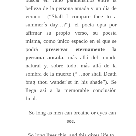
buscar en vano paralelismos entre la
belleza de la persona amada y un día de
verano (“Shall I compare thee to a
summer´s day…?”), el poeta opta por
afirmar su propio verso, su poesía
misma, como único espacio en el que se
podrá
preservar eternamente la
persona amada
, más allá del mundo
natural y, sobre todo, más allá de la
sombra de la muerte (“…nor shall Death
brag thou wander´st in his shade”). Se
llega así a la memorable conclusión
final.
“So long as men can breathe or eyes can
see,
So long lives this, and this gives life to