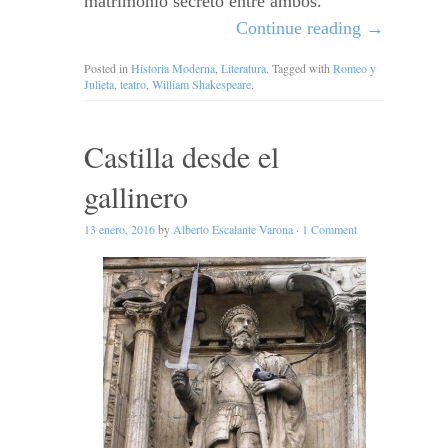
matrimonio secreto entre ambos.
Continue reading
→
Posted in
Historia Moderna
,
Literatura
. Tagged with
Romeo y
Julieta
,
teatro
,
William Shakespeare
.
Castilla desde el
gallinero
13 enero, 2016
by
Alberto Escalante Varona
·
1 Comment