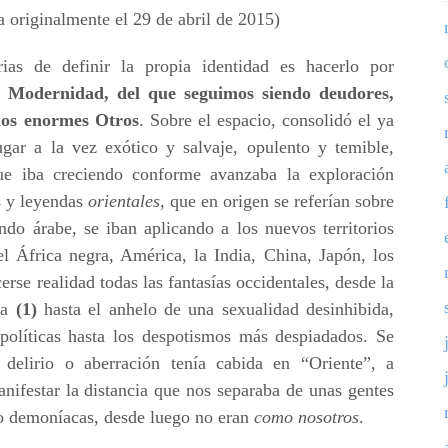
a originalmente el 29 de abril de 2015)
as de definir la propia identidad es hacerlo por
a Modernidad, del que seguimos siendo deudores,
dos enormes Otros
. Sobre el espacio, consolidó el ya
ugar a la vez exótico y salvaje, opulento y temible,
ue iba creciendo conforme avanzaba la exploración
s y leyendas
orientales
, que en origen se referían sobre
do árabe, se iban aplicando a los nuevos territorios
el África negra, América, la India, China, Japón, los
rse realidad todas las fantasías occidentales, desde la
ida
(1)
hasta el anhelo de una sexualidad desinhibida,
 políticas hasta los despotismos más despiadados. Se
 delirio o aberración tenía cabida en “Oriente”, a
nifestar la distancia que nos separaba de unas gentes
 o demoníacas, desde luego no eran
como nosotros
.