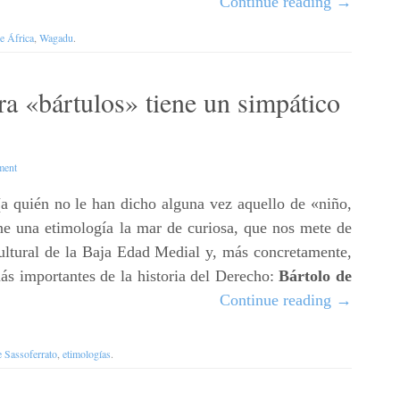
Continue reading
→
de África
,
Wagadu
.
ra «bártulos» tiene un simpático
ment
(a quién no le han dicho alguna vez aquello de «niño,
ene una etimología la mar de curiosa, que nos mete de
ultural de la Baja Edad Medial y, más concretamente,
ás importantes de la historia del Derecho:
Bártolo de
Continue reading
→
e Sassoferrato
,
etimologías
.