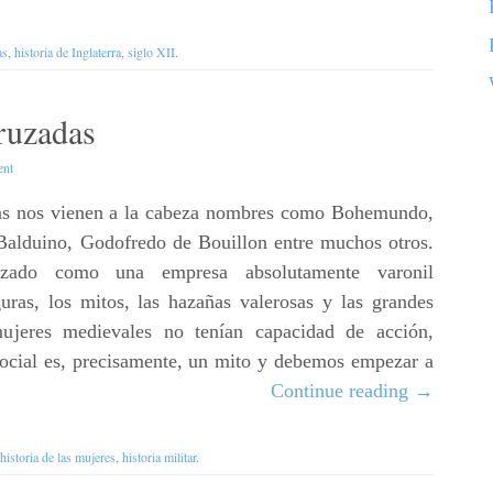
as
,
historia de Inglaterra
,
siglo XII
.
ruzadas
nt
as nos vienen a la cabeza nombres como Bohemundo,
alduino, Godofredo de Bouillon entre muchos otros.
zado como una empresa absolutamente varonil
guras, los mitos, las hazañas valerosas y las grandes
mujeres medievales no tenían capacidad de acción,
 social es, precisamente, un mito y debemos empezar a
Continue reading
→
historia de las mujeres
,
historia militar
.