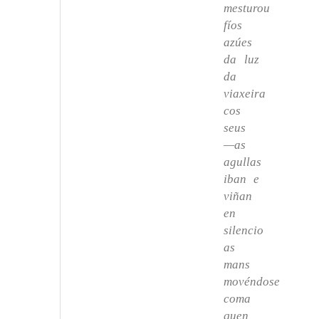
mesturou
fíos
azúes
da luz
da
viaxeira
cos
seus
—as
agullas
iban e
viñan
en
silencio
as
mans
movéndose
coma
quen