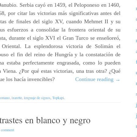
Danubio. Serbia cayó en 1459, el Peloponeso en 1460,
 por citar las victorias más significativas antes del
tas de finales del siglo XV, cuando Mehmet II y su
us esfuerzos a consolidar la frontera oriental de su
sta, durante el siglo XVI el Gran Turco se enseñoreó,
Oriental. La esplendorosa victoria de Solimán el
so el fin del reino de Hungría y la constatación de
na estaba perfectamente engrasada, como lo pueden
 a Viena. ¿Por qué estas victorias, una tras otra? ¿Qué
ue los hacía invencibles?
Continue reading
→
tomano
,
ixarette
,
lenguaje de signos
,
Topkapi
.
trastes en blanco y negro
a comment