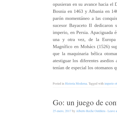
opusieran en su avance hacia el 
Bosnia en 1463 y Albania en 1468,
parón momentáneo a las conquis
sucesor Bayaceto II dedicaron s
imperio, en Persia. Apaciguada é
una y otra vez, de la Europa 
Magnífico en Mohács (1526) supu
que la maquinaria bélica otoma
atestiguar los diferentes asedios
tenían de especial los otomanos q
Posted in
Historia Moderna
. Tagged with
imperio o
Go: un juego de con
25 enero, 2017
by
Alberto Reche Ontillera
·
Leave 