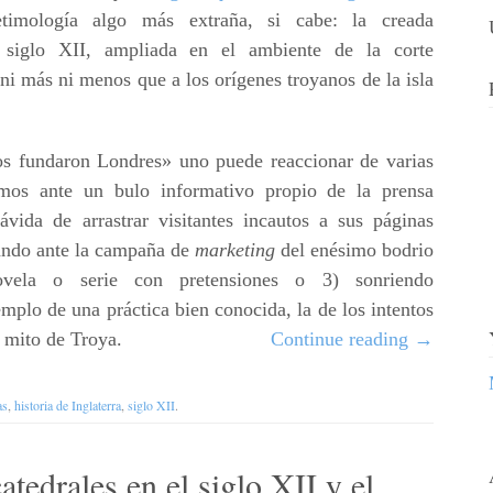
imología algo más extraña, si cabe: la creada
l siglo XII, ampliada en el ambiente de la corte
 ni más ni menos que a los orígenes troyanos de la isla
nos fundaron Londres» uno puede reaccionar de varias
mos ante un bulo informativo propio de la prensa
 ávida de arrastrar visitantes incautos a sus páginas
rando ante la campaña de
marketing
del enésimo bodrio
novela o serie con pretensiones o 3) sonriendo
plo de una práctica bien conocida, la de los intentos
l mito de Troya.
Continue reading
→
as
,
historia de Inglaterra
,
siglo XII
.
atedrales en el siglo XII y el