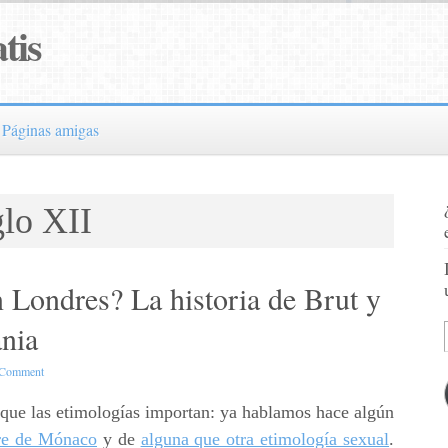
tis
Páginas amigas
glo XII
 Londres? La historia de Brut y
ania
 Comment
 que las etimologías importan: ya hablamos hace algún
re de Mónaco
y de
alguna que otra etimología sexual
.