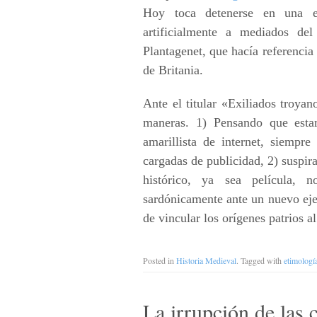
Hoy toca detenerse en una et
artificialmente a mediados de
Plantagenet, que hacía referencia
de Britania.
Ante el titular «Exiliados troya
maneras. 1) Pensando que esta
amarillista de internet, siempre
cargadas de publicidad, 2) suspi
histórico, ya sea película, 
sardónicamente ante un nuevo ejem
de vincular los orígenes patrios a
Posted in
Historia Medieval
. Tagged with
etimologí
La irrupción de las c