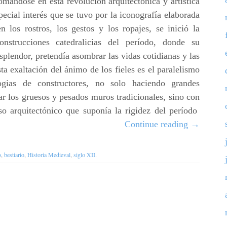
omándose en esta revolución arquitectónica y artística
pecial interés que se tuvo por la iconografía elaborada
en los rostros, los gestos y los ropajes, se inició la
onstrucciones catedralicias del período, donde su
plendor, pretendía asombrar las vidas cotidianas y las
Esta exaltación del ánimo de los fieles es el paralelismo
logias de constructores, no solo haciendo grandes
ar los gruesos y pesados muros tradicionales, sino con
eso arquitectónico que suponía la rigidez del período
Continue reading
→
o
,
bestiario
,
Historia Medieval
,
siglo XII
.