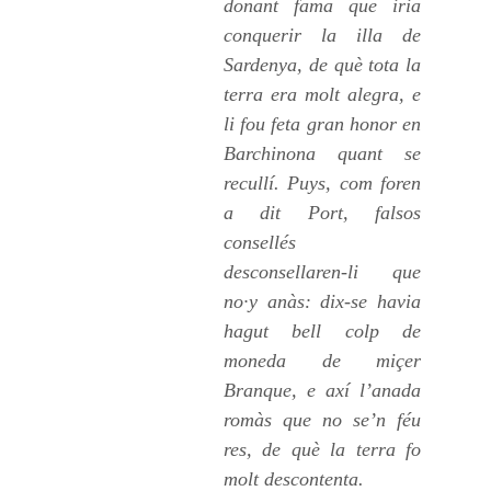
donant fama que iria
conquerir la illa de
Sardenya, de què tota la
terra era molt alegra, e
li fou feta gran honor en
Barchinona quant se
recullí. Puys, com foren
a dit Port, falsos
consellés
desconsellaren-li que
no·y anàs: dix-se havia
hagut bell colp de
moneda de miçer
Branque, e axí l’anada
romàs que no se’n féu
res, de què la terra fo
molt descontenta.