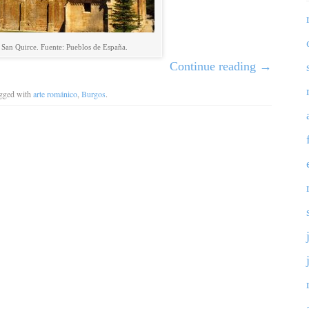
e San Quirce. Fuente: Pueblos de España.
Continue reading
→
agged with
arte románico
,
Burgos
.