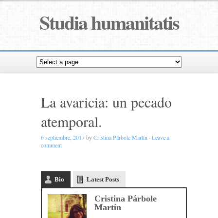
Studia humanitatis
La avaricia: un pecado
atemporal.
6 septiembre, 2017
by
Cristina Párbole Martín
·
Leave a
comment
Bio
Latest Posts
Cristina Párbole
Martín