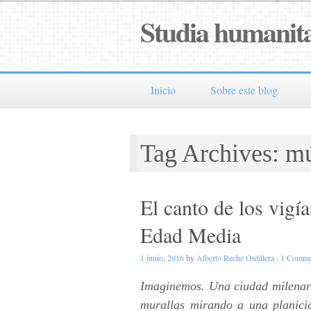
Studia humanita
Inicio
Sobre este blog
Tag Archives: m
El canto de los vigí
Edad Media
1 junio, 2016
by
Alberto Reche Ontillera
·
1 Comme
Imaginemos. Una ciudad milenari
murallas mirando a una planici