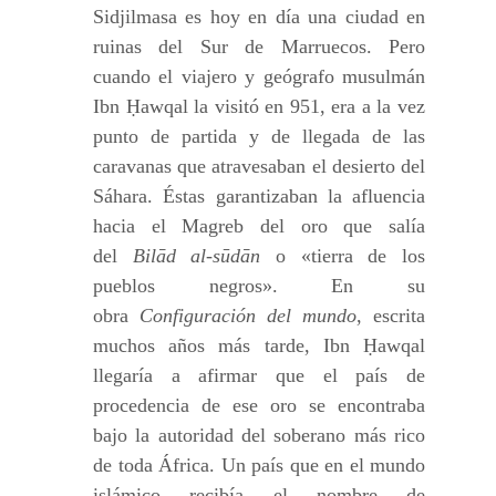
Sidjilmasa es hoy en día una ciudad en
ruinas del Sur de Marruecos. Pero
cuando el viajero y geógrafo musulmán
Ibn Ḥawqal la visitó en 951, era a la vez
punto de partida y de llegada de las
caravanas que atravesaban el desierto del
Sáhara. Éstas garantizaban la afluencia
hacia el Magreb del oro que salía
del
Bilād al-sūdān
o «tierra de los
pueblos negros». En su
obra
Configuración del mundo
, escrita
muchos años más tarde, Ibn Ḥawqal
llegaría a afirmar que el país de
procedencia de ese oro se encontraba
bajo la autoridad del soberano más rico
de toda África. Un país que en el mundo
islámico recibía el nombre de