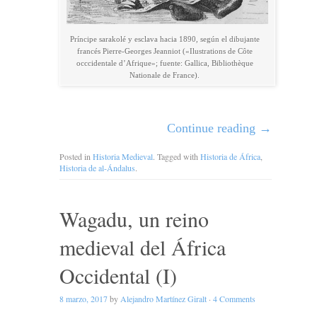
Príncipe sarakolé y esclava hacia 1890, según el dibujante
francés Pierre-Georges Jeanniot («Ilustrations de Côte
occcidentale d’Afrique»; fuente: Gallica, Bibliothèque
Nationale de France).
Continue reading
→
Posted in
Historia Medieval
. Tagged with
Historia de África
,
Historia de al-Ándalus
.
Wagadu, un reino
medieval del África
Occidental (I)
8 marzo, 2017
by
Alejandro Martínez Giralt
·
4 Comments