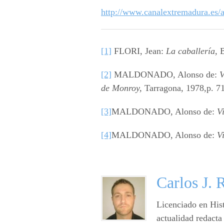
http://www.canalextremadura.es/a
[1]
FLORI, Jean:
La caballería,
B
[2]
MALDONADO, Alonso de:
V
de Monroy,
Tarragona, 1978,p. 71
[3]
MALDONADO, Alonso de:
V
[4]
MALDONADO, Alonso de:
V
Carlos J. 
Licenciado en Hist
actualidad redacta