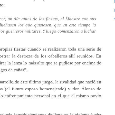
to:
r, un día antes de las fiestas, el Maestre con sus
luchasen los que quisiesen, que en este tiempo la
los guerreros militares. Y luego comenzaron a luchar
ropias fiestas cuando se realizaron toda una serie de
strar la destreza de los caballeros allí reunidos. En
tirar la lanza lo más alto que se pudiese por encima de
egos de cañas”.
arrollo de este último juego, la rivalidad que nació en
sa (el futuro esposo homenajeado) y don Alonso de
o enfrentamiento personal en el que el mismo novio
raslucir, introduciéndonos de lleno en la violenta lucha