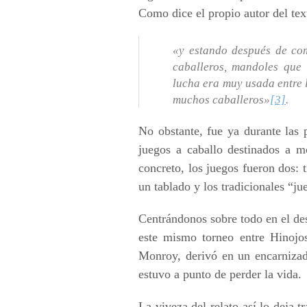
Como dice el propio autor del tex
«y estando después de come
caballeros, mandoles que 
lucha era muy usada entre 
muchos caballeros»
[3]
.
No obstante, fue ya durante las p
juegos a caballo destinados a mo
concreto, los juegos fueron dos: 
un tablado y los tradicionales “ju
Centrándonos sobre todo en el des
este mismo torneo entre Hinojo
Monroy, derivó en un encarnizad
estuvo a punto de perder la vida.
La viveza del relato así lo deja t